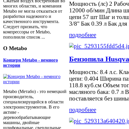
Сжатый воздух востребован во
Мощность (лс) 2 Рабо
многих областях, и компания
12000 об/мин Длина ши
Metabo не могла отказаться от
цепи 57 шт Шаг и толщ
разработки надежного и
качественного инструмента.
3/8'' Бак 0.39 л Бак для
Следует признать, что
компрессоры от Metabо,
подробнее
пополнили список ...
О Metabo
Бензопила Husqva
Концерн Metabo - немного
истории
Мощность: 8.4 л.c. Кл
цепи: 0.404 Ширина паз
118.8 куб.см Объем то
масляного бака: 0.7 л 
Metabo (Метабо) - это немецкий
производитель,
поставляется без шины
специализирущийся в области
электроинструментов. В его
подробнее
активе -
деревообрабатывающие
машины, двойные
шлифовальные, сверлильные