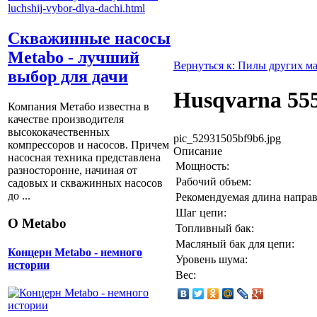
Скважинные насосы
Metabo - лучший
Вернуться к: Пилы других м
выбор для дачи
Husqvarna 55
Компания Метабо известна в
качестве производителя
высококачественных
pic_52931505bf9b6.jpg
компрессоров и насосов. Причем
Описание
насосная техника представлена
Мощность:
разносторонне, начиная от
Рабочий объем:
садовых и скважинных насосов
до ...
Рекомендуемая длина напр
Шаг цепи:
О Metabo
Топливный бак:
Масляный бак для цепи:
Концерн Metabo - немного
Уровень шума:
истории
Вес: