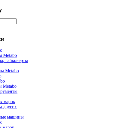
у
ки
bo
ы Metabo
ы, гайковерты
ы Metabo
o
abo
ы Metabo
трументы
х марок
ы других
ные машины
к
х марок