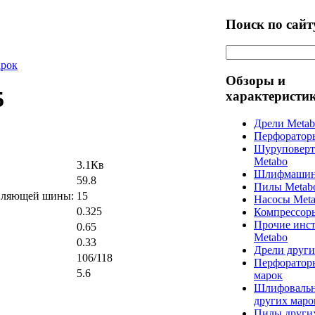
Поиск по сайт
арок
Обзоры и
5
характеристи
Дрели Meta
Перфоратор
Шуруповерт
Metabo
3.1Кв
Шлифмашин
59.8
Пилы Metab
авляющей шины:
15
Насосы Met
0.325
Компрессор
Прочие инс
0.65
Metabo
0.33
Дрели други
106/118
Перфоратор
5.6
марок
Шлифоваль
других маро
Пилы други