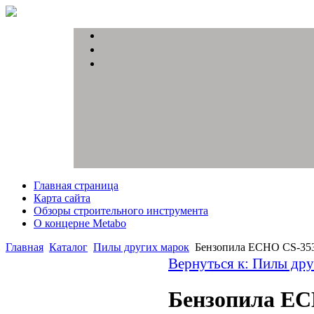
Главная страница
Карта сайта
Обзоры строительного инструмента
О концерне Metabo
Главная
Каталог
Пилы других марок
Бензопила ECHO CS-35
Вернуться к: Пилы др
Бензопила EC