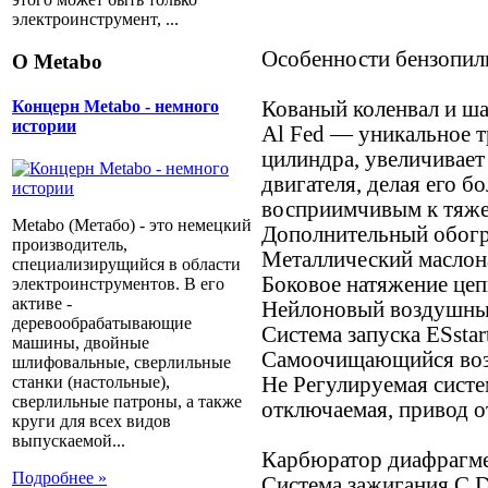
электроинструмент, ...
Особенности бензопил
О Metabo
Кованый коленвал и ш
Концерн Metabo - немного
истории
Al Fed — уникальное т
цилиндра, увеличивает
двигателя, делая его б
восприимчивым к тяже
Metabo (Метабо) - это немецкий
Дополнительный обогр
производитель,
Металлический маслон
специализирущийся в области
Боковое натяжение це
электроинструментов. В его
активе -
Нейлоновый воздушны
деревообрабатывающие
Система запуска ESsta
машины, двойные
Самоочищающийся во
шлифовальные, сверлильные
Не Регулируемая систе
станки (настольные),
сверлильные патроны, а также
отключаемая, привод о
круги для всех видов
выпускаемой...
Карбюратор диафрагм
Подробнее »
Система зажигания C.D