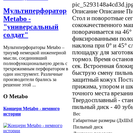
pic_5293148a4cd3d.jp
Мультиперфоратор
Описание
Описание Пи
Стол и поворотные се
Metabo -
сококачественного ма
"универсальный
поворачивается на 46°
солдат"
фиксированными поло
наклона при 0° и 45° с
Мультиперфораторы Metabo –
площадку для заготов
триумф немецкой инженерной
мысли, соединивший
тормоз. Время останов
полнофункциональную дрель с
сек. Встроенная блоки
трехрежимным перфоратором в
быструю смену пильн
один инструмент. Различные
защитный кожух Постав
производители брались за
решение этой ...
прижима, упором и шк
точного места врезани
О Metabo
Твердосплавный - ста
пильный диск - 40 зубь
Концерн Metabo - немного
Вес
истории
Габаритные размеры (ДхШх
Пильный диск