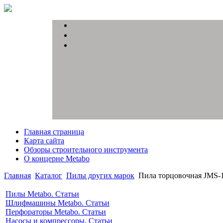
Главная страница
Карта сайта
Обзоры строительного инструмента
О концерне Metabo
Главная
Каталог
Пилы других марок
Пила торцовочная JMS-
Пилы Metabo. Статьи
Шлифмашины Metabo. Статьи
Перфораторы Metabo. Статьи
Насосы и компрессоры. Статьи