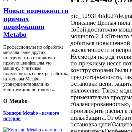
Новые возможности
pic_529314dd627de.jp
прямых
Описание
Цепная пила 
шлифмашин
собой достаточно мощ
Metabo
мощного 2,4 кВт-ного 
добиться повышенной 
Профессионалы по обработке
экологичности и непри
металла чаще других
Несмотря на род топли
инструментов используют
по-прежнему несет по
прямую шлифовальную
машину. Учитывая
конструкторами были 
популярность своих разработок,
предосторожности, так
инженеры Metabo
остановки цепи, защита
усовершенствовали их
конструкцию не только ...
включения. Также мод
примечательна продум
О Metabo
сбалансированностью,
производить распил в
Концерн Metabo - немного
пилы.Защита:От обратн
истории
остановка цепи)Защит
выключательОсобенно