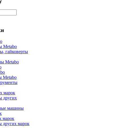
у
ки
bo
ы Metabo
ы, гайковерты
ы Metabo
o
abo
ы Metabo
трументы
х марок
ы других
ные машины
к
х марок
ы других марок