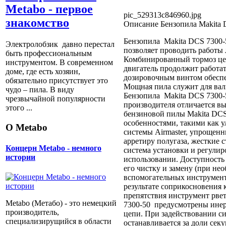
Metabo - первое
pic_529313c846960.jpg
знакомство
Описание
Бензопила Makita 
Бензопила Makita DCS 7300-
Электролобзик давно перестал
позволяет проводить работы
быть профессиональным
Комбинированный тормоз цеп
инструментом. В современном
двигатель продолжит работат
доме, где есть хозяин,
дозировочным винтом обеспе
обязательно присутствует это
Мощная пила служит для валк
чудо – пила. В виду
Бензопила Makita DCS 7300-5
чрезвычайной популярности
производителя отличается в
этого ...
бензиновой пилы Makita DC
особенностями, такими как 
О Metabo
системы Airmaster, упрощен
арретиру полугаза, жесткие
Концерн Metabo - немного
система установки и регулир
истории
использовании. Доступность
его чистку и замену (при не
вспомогательных инструменто
результате соприкосновения 
препятствия инструмент рвет
Metabo (Метабо) - это немецкий
7300-50 предусмотрены инер
производитель,
цепи. При задействовании с
специализирущийся в области
останавливается за доли сек