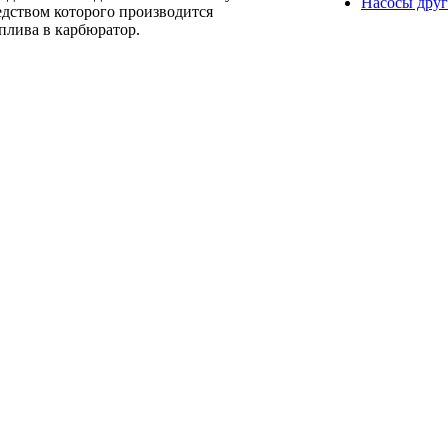
Насосы друг
едством которого производится
оплива в карбюратор.