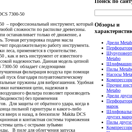
Поиск по сайт
DCS 7300-50
50
– профессиональный инструмент, который
Обзоры и
 любой сложности по распилке древесины.
характеристи
и останавливает только её движение, а
ь. Точная регулировка подачи масла
Дрели Meta
чит продолжительную работу инструмента.
Перфоратор
и леса, применяется в строительстве.
Шуруповерт
0 , как и весь инструмент от известного
Metabo
ысокой надежностью. Данная модель цепной
Шлифмашин
S 7300-50 обладает следующими
Пилы Metab
улучшенная фильтрация воздуха при помощи
Насосы Met
ный пуск благодаря полуавтоматическому
Компрессор
 стальные пружины для виброгашения. Удобная
Прочие инс
овки натяжения цепи, надежная в
Metabo
 воздушного фильтра позволяет производить
Дрели други
обходимости) без применения
Перфоратор
в. Для защиты от обратного удара, когда в
марок
конца пильной гарнитуры и какого-либо
Шлифоваль
ся вверх и назад, в бензопиле Makita DCS
других маро
ционная и контактная системы торможения
Пилы други
истемы цепь с острыми зубьями
Компрессор
унды. В пиле для облегчения запуска