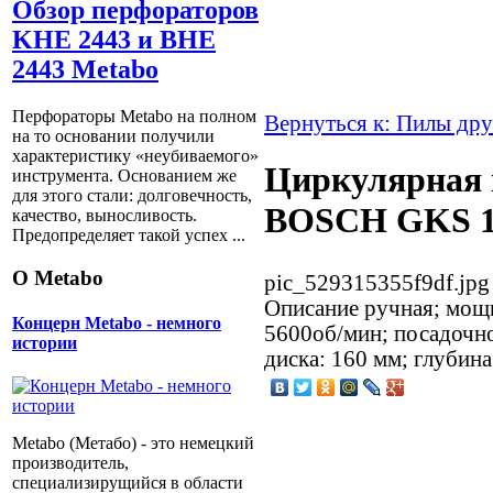
Обзор перфораторов
KHE 2443 и BHE
2443 Metabo
Перфораторы Metabo на полном
Вернуться к: Пилы др
на то основании получили
характеристику «неубиваемого»
Циркулярная 
инструмента. Основанием же
для этого стали: долговечность,
BOSCH GKS 16
качество, выносливость.
Предопределяет такой успех ...
О Metabo
pic_529315355f9df.jpg
Описание
ручная; мощн
Концерн Metabo - немного
5600об/мин; посадочно
истории
диска: 160 мм; глубина
Metabo (Метабо) - это немецкий
производитель,
специализирущийся в области