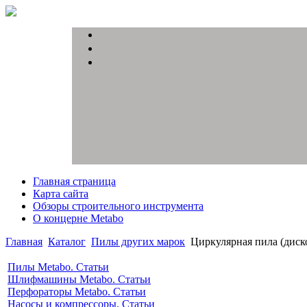
Главная страница
Карта сайта
Обзоры строительного инструмента
О концерне Metabo
Главная
Каталог
Пилы других марок
Циркулярная пила (дис
Пилы Metabo. Статьи
Шлифмашины Metabo. Статьи
Перфораторы Metabo. Статьи
Насосы и компрессоры. Статьи