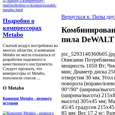
Вернуться к: Пилы дру
Подробно о
компрессорах
Комбинирован
Metabo
пила DeWALT
Сжатый воздух востребован во
многих областях, и компания
pic_5293140360b05.jp
Metabo не могла отказаться от
Описание
Потребляема
разработки надежного и
качественного инструмента.
мощность 1050 Вт; Чис
Следует признать, что
мин; Диаметр диска 25
компрессоры от Metabо,
отверстия 30 мм; Угол 
пополнили список ...
поворота (вправо/влев
О Metabo
90°/90° (ширина/высот
(ширина/высота) 215x8
Концерн Metabo - немного
высота) 305x45 мм; Ма
истории
45/45 градусов 215x45
85 мм; Вес 17.2 кг; Р