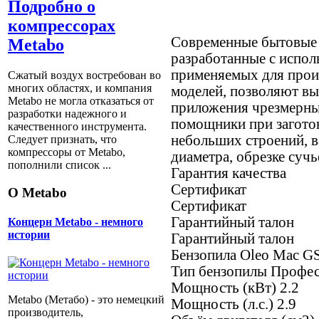
Подробно о
компрессорах
Современные бытовые 
Metabo
разработанные с испол
применяемых для прои
Сжатый воздух востребован во
многих областях, и компания
моделей, позволяют вы
Metabo не могла отказаться от
приложения чрезмерны
разработки надежного и
помощники при заготов
качественного инструмента.
небольших строений, в
Следует признать, что
компрессоры от Metabо,
диаметра, обрезке сучь
пополнили список ...
Гарантия качества
Cертификат
О Metabo
Cертификат
Гарантийный талон
Концерн Metabo - немного
истории
Гарантийный талон
Бензопила Oleo Mac GS
Тип бензопилы Профес
Мощность (кВт) 2.2
Metabo (Метабо) - это немецкий
Мощность (л.с.) 2.9
производитель,