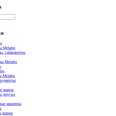
у
ки
bo
ы Metabo
ы, гайковерты
ы Metabo
o
abo
ы Metabo
трументы
х марок
ы других
ные машины
к
х марок