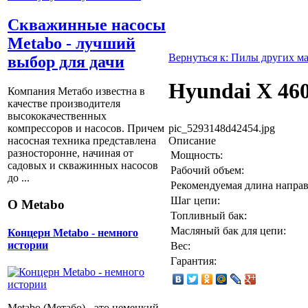
Скважинные насосы
Metabo - лучший
Вернуться к: Пилы других м
выбор для дачи
Hyundai Х 46
Компания Метабо известна в
качестве производителя
высококачественных
pic_5293148d42454.jpg
компрессоров и насосов. Причем
Описание
насосная техника представлена
разносторонне, начиная от
Мощность:
садовых и скважинных насосов
Рабочий объем:
до ...
Рекомендуемая длина напр
Шаг цепи:
О Metabo
Топливный бак:
Масляный бак для цепи:
Концерн Metabo - немного
истории
Вес:
Гарантия:
Metabo (Метабо) - это немецкий