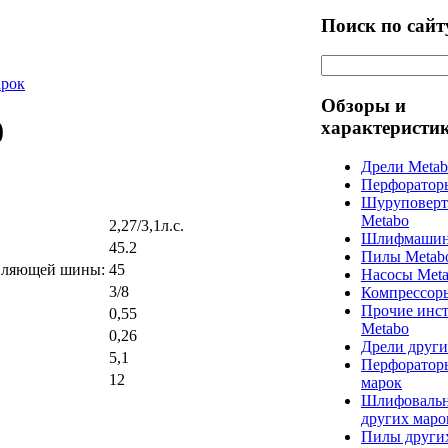
Поиск по сайт
арок
Обзоры и
0
характеристи
Дрели Meta
Перфоратор
Шуруповерт
Metabo
2,27/3,1л.с.
Шлифмашин
45.2
Пилы Metab
авляющей шины:
45
Насосы Met
3/8
Компрессор
Прочие инс
0,55
Metabo
0,26
Дрели други
5,1
Перфоратор
12
марок
Шлифоваль
других маро
Пилы други