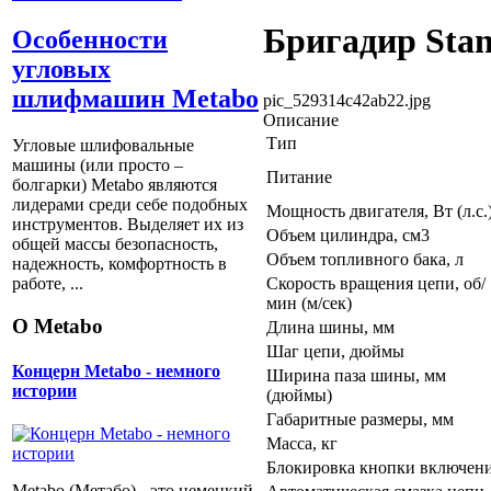
Бригадир Stan
Особенности
угловых
шлифмашин Metabo
pic_529314c42ab22.jpg
Описание
Тип
Угловые шлифовальные
машины (или просто –
Питание
болгарки) Мetabo являются
лидерами среди себе подобных
Мощность двигателя, Вт (л.с.
инструментов. Выделяет их из
Объем цилиндра, см3
общей массы безопасность,
Объем топливного бака, л
надежность, комфортность в
Скорость вращения цепи, об/
работе, ...
мин (м/сек)
О Metabo
Длина шины, мм
Шаг цепи, дюймы
Концерн Metabo - немного
Ширина паза шины, мм
истории
(дюймы)
Габаритные размеры, мм
Масса, кг
Блокировка кнопки включен
Metabo (Метабо) - это немецкий