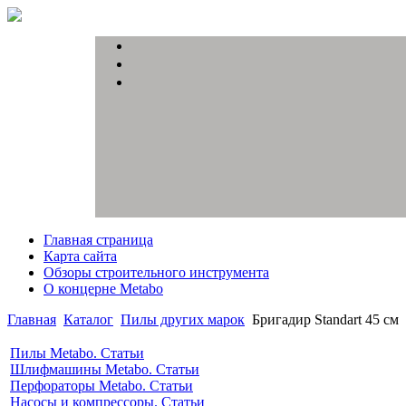
Главная страница
Карта сайта
Обзоры строительного инструмента
О концерне Metabo
Главная
Каталог
Пилы других марок
Бригадир Standart 45 см
Пилы Metabo. Статьи
Шлифмашины Metabo. Статьи
Перфораторы Metabo. Статьи
Насосы и компрессоры. Статьи