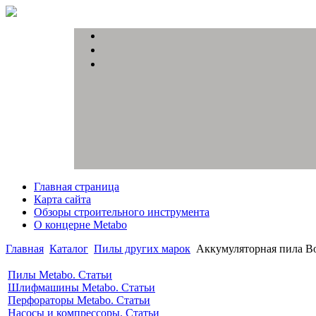
Главная страница
Карта сайта
Обзоры строительного инструмента
О концерне Metabo
Главная
Каталог
Пилы других марок
Аккумуляторная пила B
Пилы Metabo. Статьи
Шлифмашины Metabo. Статьи
Перфораторы Metabo. Статьи
Насосы и компрессоры. Статьи