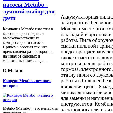
насосы Metabo -
лучший выбор для
Аккумуляторная пила 
дачи
альтернатива бензинов
Модель имеет эргоном
Компания Метабо известна в
качестве производителя
накладкой и эргономи
высококачественных
работы. Пила оборудов
компрессоров и насосов.
смазки пильной гарнит
Причем насосная техника
предотвращает запуск 
представлена разносторонне,
начиная от садовых и
также отметить наличи
скважинных насосов до ...
контроля над выработк
тормоза, электронного
О Metabo
отдачу пилы со звуковы
работы в большей безо
Концерн Metabo - немного
истории
движения цепи - 8 м/с
минимальными физиче
для замены и натяжени
инструментов Комбина
Metabo (Метабо) - это немецкий
электродвигателя и ли
производитель,