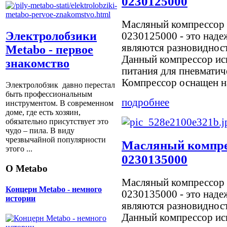
0230125000
Масляный компрессор 
Электролобзики
0230125000 - это наде
являются разновиднос
Metabo - первое
Данный компрессор исп
знакомство
питания для пневмати
Компрессор оснащен на
Электролобзик давно перестал
быть профессиональным
подробнее
инструментом. В современном
доме, где есть хозяин,
обязательно присутствует это
чудо – пила. В виду
чрезвычайной популярности
Масляный компрес
этого ...
0230135000
О Metabo
Масляный компрессор 
Концерн Metabo - немного
0230135000 - это наде
истории
являются разновиднос
Данный компрессор исп