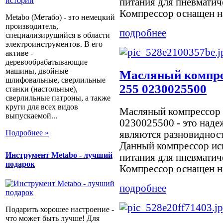
питания для пневмати
Компрессор оснащен на
Metabo (Метабо) - это немецкий
производитель,
подробнее
специализирущийся в области
электроинструментов. В его
активе -
деревообрабатывающие
машины, двойные
Масляный компрес
шлифовальные, сверлильные
255 0230025500
станки (настольные),
сверлильные патроны, а также
круги для всех видов
Масляный компрессор 
выпускаемой...
0230025500 - это наде
Подробнее »
являются разновиднос
Данный компрессор исп
Инструмент Metabo - лучший
питания для пневматич
подарок
Компрессор оснащен на
подробнее
Подарить хорошее настроение -
что может быть лучше! Для