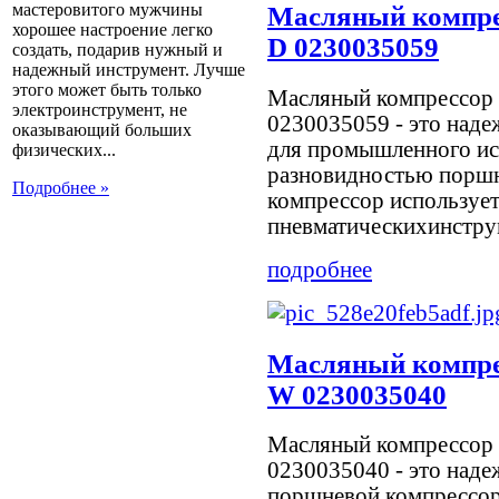
мастеровитого мужчины
Масляный компре
хорошее настроение легко
D 0230035059
создать, подарив нужный и
надежный инструмент. Лучше
этого может быть только
Масляный компрессор
электроинструмент, не
0230035059 - это наде
оказывающий больших
для промышленного ис
физических...
разновидностью порш
Подробнее »
компрессор использует
пневматическихинструм
подробнее
Масляный компре
W 0230035040
Масляный компрессор
0230035040 - это над
поршневой компрессор