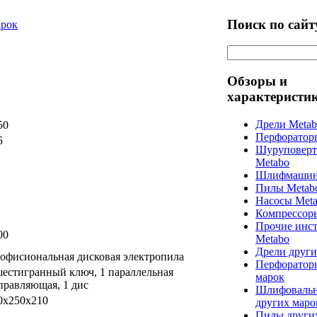
Поиск по сайт
арок
Обзоры и
характеристи
Дрели Meta
50
Перфоратор
5
Шуруповерт
Metabo
Шлифмашин
Пилы Metab
Насосы Met
Компрессор
Прочие инс
00
Metabo
Дрели други
офисиональная дисковая электропила
Перфоратор
шестигранный ключ, 1 параллельная
марок
правляющая, 1 дис
Шлифоваль
0х250х210
других маро
Пилы други