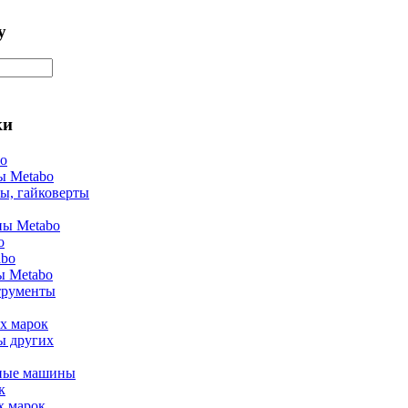
у
ки
bo
ы Metabo
ы, гайковерты
ы Metabo
o
abo
ы Metabo
трументы
х марок
ы других
ные машины
к
х марок