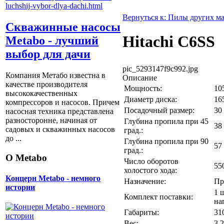
Вернуться к: Пилы других м
Скважинные насосы
Hitachi C6SS
Metabo - лучший
выбор для дачи
pic_5293147f9c992.jpg
Компания Метабо известна в
Описание
качестве производителя
Мощность:
10
высококачественных
Диаметр диска:
16
компрессоров и насосов. Причем
Посадочный размер:
30
насосная техника представлена
разносторонне, начиная от
Глубина пропила при 45
38
садовых и скважинных насосов
град.:
до ...
Глубина пропила при 90
57
град.:
О Metabo
Число оборотов
55
холостого хода:
Концерн Metabo - немного
Назначение:
Пр
истории
1 
Комплект поставки:
на
Габариты:
31
Вес:
3.2