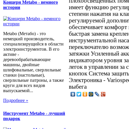
плохоосвещённых поме
Концерн Metabo - немного
имеет функцию регули
истории
степени нажатия на кл
регулируемой дополнит
обеспечивает комфорт 
быстрая замена крепле
Metabo (Метабо) - это
немецкий производитель,
инструментальной наса
специализирущийся в области
переключателю возмож
электроинструментов. В его
затяжки Усиленный ак
активе -
индикатором уровня за
деревообрабатывающие
машины, двойные
легок в управлении за
шлифовальные, сверлильные
кнопок Система защиты
станки (настольные),
Электроника - Variosp
сверлильные патроны, а также
круги для всех видов
выбега
выпускаемой...
Подробнее »
Инструмент Metabo - лучший
подарок