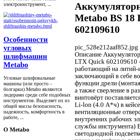
Аккумуляторн
электроинструмент, ...
Metabo BS 18
602109610
Особенности
pic_528e212aaf852.jpg
угловых
Описание
Аккумулятор
шлифмашин
LTX Quick 602109610 -
Metabo
работающий на литий-
заключающий в себе во
Угловые шлифовальные
функции дрели (монта
машины (или просто –
болгарки) Мetabo являются
а также сверление в р
лидерами среди себе подобных
винтовёрт поставляетс
инструментов. Выделяет их из
Li-lon (4.0 А*ч) в кей
общей массы безопасность,
вентиляционные отвер
надежность, комфортность в
работе, ...
внутренних рабочих эл
службы инструмента) 
О Metabo
светодиодной подсветк