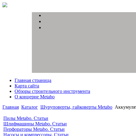
Главная страница
Карта сайта
Обзоры строительного инструмента
О концерне Metabo
Главная
Каталог
Шуруповерты, гайковерты Metabo
Аккумулят
Пилы Metabo. Статьи
Шлифмашины Metabo. Статьи
Перфораторы Metabo. Статьи
Насосы и компрессоры. Статьи