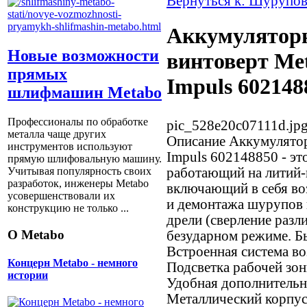
Вернуться к: Шурупов
Аккумулятор
Новые возможности
винтоверт Me
прямых
Impuls 602148
шлифмашин Metabo
Профессионалы по обработке
pic_528e20c07111d.jp
металла чаще других
Описание
Аккумулятор
инструментов используют
Impuls 602148850 - эт
прямую шлифовальную машину.
работающий на литий-
Учитывая популярность своих
разработок, инженеры Metabo
включающий в себя во
усовершенствовали их
и демонтажа шурупов и
конструкцию не только ...
дрели (сверление разл
О Metabo
безударном режиме. Б
Встроенная система в
Концерн Metabo - немного
Подсветка рабочей зо
истории
Удобная дополнительн
Металлический корпус