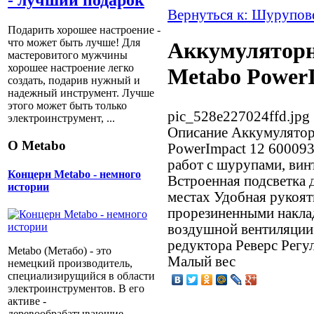
- лучший подарок
Вернуться к: Шурупов
Подарить хорошее настроение -
что может быть лучше! Для
Аккумуляторн
мастеровитого мужчины
хорошее настроение легко
Metabo PowerI
создать, подарив нужный и
надежный инструмент. Лучше
этого может быть только
pic_528e227024ffd.jpg
электроинструмент, ...
Описание
Аккумулятор
О Metabo
PowerImpact 12 600093
работ с шурупами, вин
Концерн Metabo - немного
Встроенная подсветка 
истории
местах Удобная рукоя
прорезиненными накла
воздушной вентиляции
редуктора Реверс Регу
Metabo (Метабо) - это
Малый вес
немецкий производитель,
специализирущийся в области
электроинструментов. В его
активе -
деревообрабатывающие