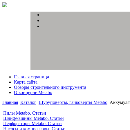
Главная страница
Карта сайта
Обзоры строительного инструмента
О концерне Metabo
Главная
Каталог
Шуруповерты, гайковерты Metabo
Аккумулят
Пилы Metabo. Статьи
Шлифмашины Metabo. Статьи
Перфораторы Metabo. Статьи
Насосы и компрессоры. Статьи