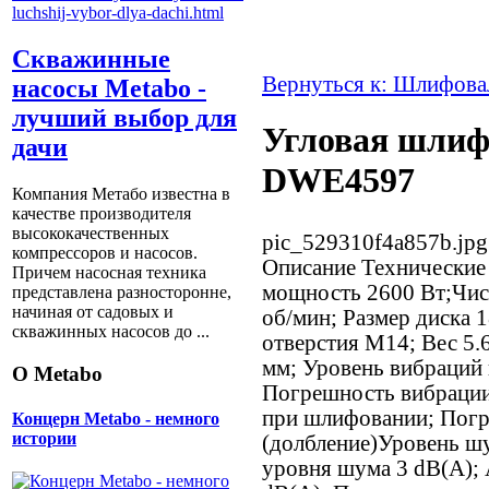
Скважинные
Вернуться к: Шлифова
насосы Metabo -
лучший выбор для
Угловая шли
дачи
DWE4597
Компания Метабо известна в
качестве производителя
высококачественных
pic_529310f4a857b.jpg
компрессоров и насосов.
Описание
Технические 
Причем насосная техника
мощность 2600 Вт;Чис
представлена разносторонне,
начиная от садовых и
об/мин; Размер диска 
скважинных насосов до ...
отверстия M14; Вес 5.
мм; Уровень вибраций п
О Metabo
Погрешность вибрации 
при шлифовании; Пог
Концерн Metabo - немного
истории
(долбление)Уровень ш
уровня шума 3 dB(A);