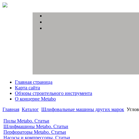
Главная страница
Карта сайта
Обзоры строительного инструмента
О концерне Metabo
Главная
Каталог
Шлифовальные машины других марок
Угло
Пилы Metabo. Статьи
Шлифмашины Metabo. Статьи
Перфораторы Metabo. Статьи
Насосы и компрессоры. Статьи