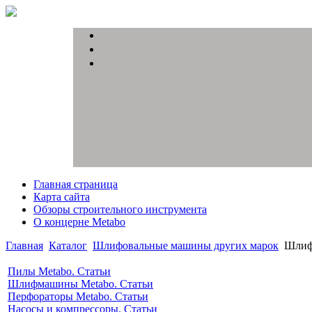
Главная страница
Карта сайта
Обзоры строительного инструмента
О концерне Metabo
Главная
Каталог
Шлифовальные машины других марок
Шлифм
Пилы Metabo. Статьи
Шлифмашины Metabo. Статьи
Перфораторы Metabo. Статьи
Насосы и компрессоры. Статьи