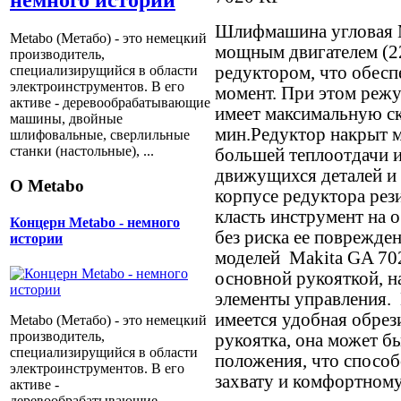
немного истории
Шлифмашина угловая 
Metabo (Метабо) - это немецкий
мощным двигателем (
производитель,
редуктором, что обес
специализирущийся в области
электроинструментов. В его
момент. При этом реж
активе - деревообрабатывающие
имеет максимальную ск
машины, двойные
мин.Редуктор накрыт м
шлифовальные, сверлильные
станки (настольные), ...
большей теплоотдачи и
движущихся деталей и
О Metabo
корпусе редуктора рез
класть инструмент на
Концерн Metabo - немного
без риска ее поврежде
истории
моделей Makita GA 70
основной рукояткой, 
элементы управления. 
имеется удобная обрез
Metabo (Метабо) - это немецкий
производитель,
рукоятка, она может б
специализирущийся в области
положения, что спосо
электроинструментов. В его
захвату и комфортном
активе -
деревообрабатывающие