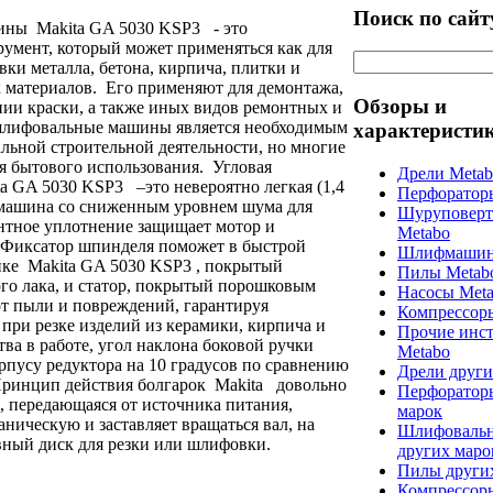
Поиск по сайт
ны Makita GA 5030 KSP3 - это
мент, который может применяться как для
вки металла, бетона, кирпича, плитки и
 материалов. Его применяют для демонтажа,
Обзоры и
нии краски, а также иных видов ремонтных и
 шлифовальные машины является необходимым
характеристи
льной строительной деятельности, но многие
я бытового использования. Угловая
Дрели Meta
 GA 5030 KSP3 –это невероятно легкая (1,4
Перфоратор
 машина со сниженным уровнем шума для
Шуруповерт
нтное уплотнение защищает мотор и
Metabo
 Фиксатор шпинделя поможет в быстрой
Шлифмашин
нке Makita GA 5030 KSP3 , покрытый
Пилы Metab
го лака, и статор, покрытый порошковым
Насосы Met
от пыли и повреждений, гарантируя
Компрессор
при резке изделий из керамики, кирпича и
Прочие инс
ва в работе, угол наклона боковой ручки
Metabo
рпусу редуктора на 10 градусов по сравнению
Дрели други
ринцип действия болгарок Makita довольно
Перфоратор
я, передающаяся от источника питания,
марок
аническую и заставляет вращаться вал, на
Шлифоваль
вный диск для резки или шлифовки.
других маро
Пилы други
Компрессор