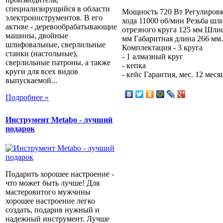
специализирущийся в области
Мощность 720 Вт Регулировк
электроинструментов. В его
хода 11000 об/мин Резьба ш
активе - деревообрабатывающие
отрезного круга 125 мм Шли
машины, двойные
мм Габаритная длина 266 мм. 
шлифовальные, сверлильные
Комплектация - 3 круга
станки (настольные),
- 1 алмазный круг
сверлильные патроны, а также
- кепка
круги для всех видов
- кейс Гарантия, мес. 12 меся
выпускаемой...
Подробнее »
Инструмент Metabo - лучший
подарок
Подарить хорошее настроение -
что может быть лучше! Для
мастеровитого мужчины
хорошее настроение легко
создать, подарив нужный и
надежный инструмент. Лучше