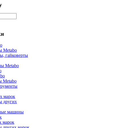
у
ки
bo
ы Metabo
ы, гайковерты
ы Metabo
o
abo
ы Metabo
трументы
х марок
ы других
ные машины
к
х марок
ы других марок