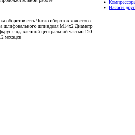
 продолжительной работе.
Компрессор
Насосы друг
ка оборотов есть Число оборотов холостого
ьба шлифовального шпинделя M14x2 Диаметр
фкруг с вдавленной центральной частью 150
 12 месяцев