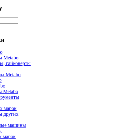
у
ки
bo
ы Metabo
ы, гайковерты
ы Metabo
o
abo
ы Metabo
трументы
х марок
ы других
ные машины
к
х марок