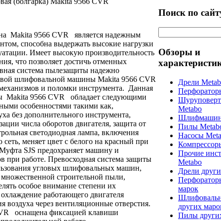
я (болгарка) Makita 9566 CVR
Поиск по сайт
на Makita 9566 CVR является надежным
том, способна выдержать высокие нагрузки
Обзоры и
уатации. Имеет высокую производительность
ния, что позволяет достичь отменных
характеристи
ивная система пылезащиты надежно
ловой шлифовальной машины Makita 9566 CVR
Дрели Meta
механизмов и поломки инструмента. Данная
Перфоратор
ы Makita 9566 CVR
обладает следующими
Шуруповерт
ными особенностями такими как,
Metabo
уха без дополнительного инструмента,
Шлифмашин
зации числа оборотов двигателя, защита от
Пилы Metab
рольная светодиодная лампа, включения
Насосы Met
 сеть, меняет цвет с белого на красный при
Компрессор
Муфта SJS предохраняет машину и
Прочие инс
ов при работе. Превосходная система защиты
Metabo
льзования угловых шлифовальных машин,
Дрели други
 множественной строительной пыли,
Перфоратор
елять особое внимание степени их
марок
 охлаждение работающего двигателя
Шлифоваль
ия воздуха через вентиляционные отверстия.
других маро
CVR оснащена фиксацией клавиши
Пилы други