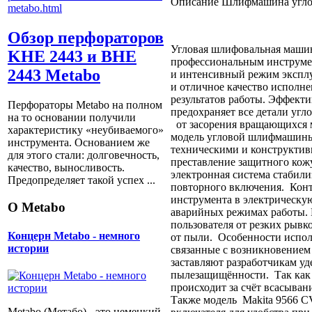
Описание
Шлифмашина углова
Обзор перфораторов
Угловая шлифовальная маши
KHE 2443 и BHE
профессиональным инструмен
2443 Metabo
и интенсивный режим экспл
и отличное качество исполне
результатов работы. Эффект
Перфораторы Metabo на полном
предохраняет все детали уг
на то основании получили
от засорения вращающихся 
характеристику «неубиваемого»
модель угловой шлифмашин
инструмента. Основанием же
техническими и конструктив
для этого стали: долговечность,
преставление защитного кож
качество, выносливость.
электронная система стабили
Предопределяет такой успех ...
повторного включения. Конт
инструмента в электрическую
О Metabo
аварийных режимах работы. 
пользователя от резких рывк
Концерн Metabo - немного
от пыли. Особенности испо
истории
связанные с возникновением
заставляют разработчикам уд
пылезащищённости. Так как
происходит за счёт всасыван
Также модель Makita 9566 
Metabo (Метабо) - это немецкий