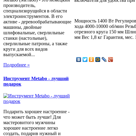
включателя для удобства при
производитель,
специализирущийся в области
электроинструментов. В его
Мощность 1400 Вт Регулиров
активе - деревообрабатывающие
хода 4000-10000 об/мин Рез
машины, двойные
отрезного круга 150 мм Шли
шлифовальные, сверлильные
мм Вес 1,8 кг Гарантия, мес.
станки (настольные),
сверлильные патроны, а также
круги для всех видов
выпускаемой...
Подробнее »
Инструмент Metabo - лучший
подарок
Подарить хорошее настроение -
что может быть лучше! Для
мастеровитого мужчины
хорошее настроение легко
создать, подарив нужный и