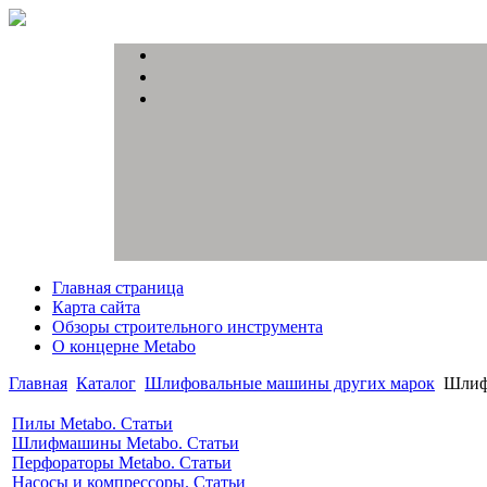
Главная страница
Карта сайта
Обзоры строительного инструмента
О концерне Metabo
Главная
Каталог
Шлифовальные машины других марок
Шлифм
Пилы Metabo. Статьи
Шлифмашины Metabo. Статьи
Перфораторы Metabo. Статьи
Насосы и компрессоры. Статьи