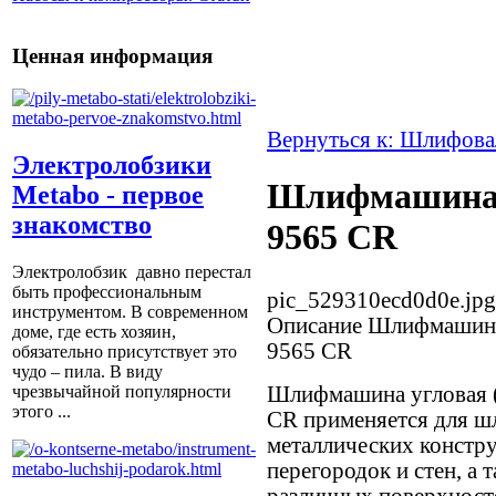
Ценная информация
Вернуться к: Шлифов
Электролобзики
Шлифмашина 
Metabo - первое
знакомство
9565 CR
Электролобзик давно перестал
быть профессиональным
pic_529310ecd0d0e.jpg
инструментом. В современном
Описание
Шлифмашина 
доме, где есть хозяин,
9565 CR
обязательно присутствует это
чудо – пила. В виду
Шлифмашина угловая (
чрезвычайной популярности
этого ...
CR
применяется для ш
металлических констр
перегородок и стен, а 
различных поверхност