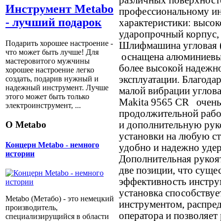
Инструмент Metabo
профессиональному ин
- лучший подарок
характеристики: высок
ударопрочный корпус,
Подарить хорошее настроение -
Шлифмашина угловая (
что может быть лучше! Для
оснащена алюминиевы
мастеровитого мужчины
более высокой надежн
хорошее настроение легко
эксплуатации. Благода
создать, подарив нужный и
надежный инструмент. Лучше
малой вибрации углов
этого может быть только
Makita 9565 CR очень
электроинструмент, ...
продолжительной рабо
О Metabo
и дополнительную рук
установки на любую ст
Концерн Metabo - немного
удобно и надежно удер
истории
Дополнительная рукоят
две позиции, что суще
эффективность инстру
установка способству
Metabo (Метабо) - это немецкий
инструментом, распред
производитель,
оператора и позволяет
специализирущийся в области