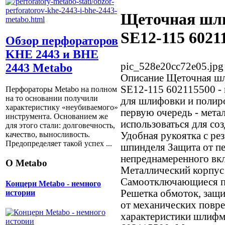
Щеточная шл
SE12-115 6021
Обзор перфораторов
KHE 2443 и BHE
pic_528e20cc72e05.jpg
2443 Metabo
Описание
Щеточная шл
SE12-115 602115500 - 
Перфораторы Metabo на полном
на то основании получили
для шлифовки и полиро
характеристику «неубиваемого»
первую очередь - мета
инструмента. Основанием же
использоваться для со
для этого стали: долговечность,
Удобная рукоятка с ре
качество, выносливость.
Предопределяет такой успех ...
шпинделя Защита от пе
непреднамеренного вк
О Metabo
Металлический корпус
Самоотключающиеся пр
Концерн Metabo - немного
Решетка обмоток, защ
истории
от механических повр
характеристики шлиф