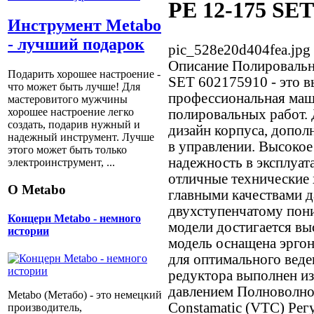
PE 12-175 SET
Инструмент Metabo
- лучший подарок
pic_528e20d404fea.jpg
Описание
Полировальн
Подарить хорошее настроение -
SET 602175910 - это в
что может быть лучше! Для
профессиональная маш
мастеровитого мужчины
хорошее настроение легко
полировальных работ.
создать, подарив нужный и
дизайн корпуса, допол
надежный инструмент. Лучше
в управлении. Высокое
этого может быть только
надежность в эксплуат
электроинструмент, ...
отличные технические 
О Metabo
главными качествами д
двухступенчатому пон
Концерн Metabo - немного
модели достигается в
истории
модель оснащена эрго
для оптимального вед
редуктора выполнен из
давлением Полноволнов
Metabo (Метабо) - это немецкий
Constamatic (VTC) Рег
производитель,