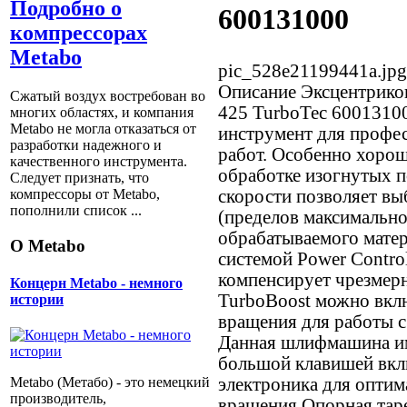
Подробно о
600131000
компрессорах
Metabo
pic_528e21199441a.jpg
Описание
Эксцентрико
Сжатый воздух востребован во
425 TurboTec 6001310
многих областях, и компания
Metabo не могла отказаться от
инструмент для проф
разработки надежного и
работ. Особенно хорош
качественного инструмента.
обработке изогнутых п
Следует признать, что
скорости позволяет вы
компрессоры от Metabо,
пополнили список ...
(пределов максимально
обрабатываемого мате
О Metabo
системой Power Contro
компенсирует чрезмер
Концерн Metabo - немного
TurboBoost можно вкл
истории
вращения для работы 
Данная шлифмашина им
большой клавишей вклю
электроника для оптим
Metabo (Метабо) - это немецкий
производитель,
вращения Опорная таре