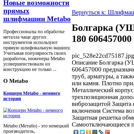
Новые возможности
прямых
Вернуться к: Шлифма
шлифмашин Metabo
Болгарка (УШ
Профессионалы по обработке
180 606457000
металла чаще других
инструментов используют
прямую шлифовальную машину.
Учитывая популярность своих
pic_528e22cd75187.jp
разработок, инженеры Metabo
Описание
Болгарка (У
усовершенствовали их
606457000 предназначе
конструкцию не только ...
труб, арматуры, а так
О Metabo
или камня. Плотно пр
Металлический корпус
Концерн Metabo - немного
трехпозиционная допол
истории
виброзащитой Защита 
включения Система во
Защитная решетка обм
Самоотключающиеся пр
Metabo (Метабо) - это немецкий
производитель,