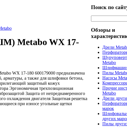
Поиск по сайт
Metabo
Обзоры и
характеристи
ШМ) Metabo WX 17-
Дрели Meta
Перфоратор
Шуруповерт
Metabo
Шлифмашин
Пилы Metab
tabo WX 17-180 600179000 предназначена
Насосы Met
б, арматуры, а также для шлифовки бетона,
Компрессор
 прилегающий защитный кожух
Прочие инс
ктора Эргономичная трехпозиционная
Metabo
виброзащитой Защита от непреднамеренного
Дрели други
го охлаждения двигателя Защитная решетка
Перфоратор
ающиеся при износе угольные щетки
марок
Шлифоваль
других маро
Пилы други