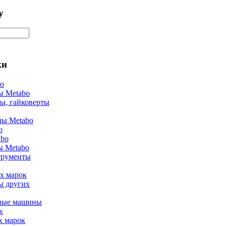
у
ки
bo
ы Metabo
ы, гайковерты
ы Metabo
o
abo
ы Metabo
трументы
х марок
ы других
ные машины
к
х марок