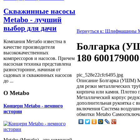
Скважинные насосы
Metabo - лучший
выбор для дачи
Вернуться к: Шлифмашины 
Компания Метабо известна в
Болгарка (У
качестве производителя
высококачественных
180 600179000
компрессоров и насосов. Причем
насосная техника представлена
разносторонне, начиная от
pic_528e22cfc6495.jpg
садовых и скважинных насосов
Описание
Болгарка (УШМ) Me
до ...
для резки металлических тру
кирпича или камня. Плотно
О Metabo
Металлический корпус реду
дополнительная рукоятка с 
Концерн Metabo - немного
включения Система воздушно
истории
обмотки Metabo Самоотключ
Metabo (Метабо) - это немецкий