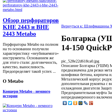
Обзор перфораторов
KHE 2443 и BHE
Вернуться к: Шлифмашины 
2443 Metabo
Болгарка (У
Перфораторы Metabo на полном
14-150 QuickP
на то основании получили
характеристику «неубиваемого»
инструмента. Основанием же
pic_528e22d618ca0.jpg
для этого стали: долговечность,
Описание
Болгарка (УШМ) Me
качество, выносливость.
предназначена для резки мета
Предопределяет такой успех ...
шлифовки бетона, кирпича и
Металлический корпус редук
О Metabo
дополнительная рукоятка с 
охлаждения двигателя Защита
Концерн Metabo - немного
Предохранительная муфта З
истории
непреднамеренного включения