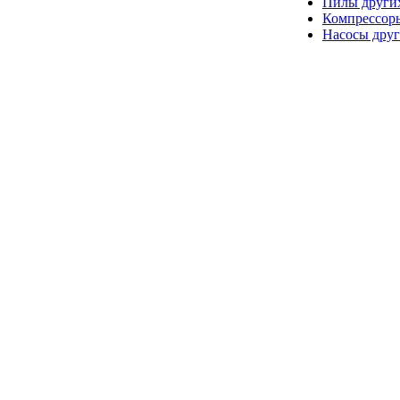
Пилы други
Компрессор
Насосы друг