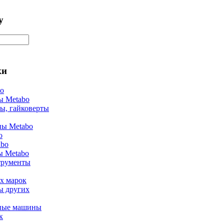
у
ки
bo
ы Metabo
ы, гайковерты
ы Metabo
o
abo
ы Metabo
трументы
х марок
ы других
ные машины
к