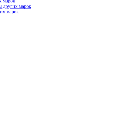
х марок
ы других марок
их марок