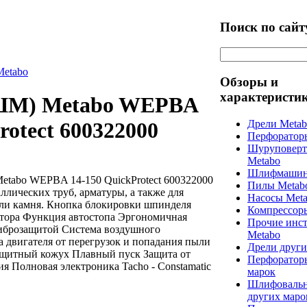
Поиск по сайт
Metabo
Обзоры и
характеристи
ШМ) Metabo WEPBA
Дрели Meta
rotect 600322000
Перфоратор
Шуруповерт
Metabo
Шлифмашин
tabo WEPBA 14-150 QuickProtect 600322000
Пилы Metab
ллических труб, арматуры, а также для
Насосы Met
ли камня. Кнопка блокировки шпинделя
Компрессор
тора Функция автостопа Эргономичная
Прочие инс
виброзащитой Система воздушного
Metabo
 двигателя от перегрузок и попадания пыли
Дрели други
ащитный кожух Плавный пуск Защита от
Перфоратор
 Полновая электроника Tacho - Constamatic
марок
Шлифоваль
других маро