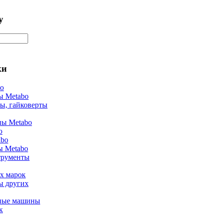
у
ки
bo
ы Metabo
ы, гайковерты
ы Metabo
o
abo
ы Metabo
трументы
х марок
ы других
ные машины
к