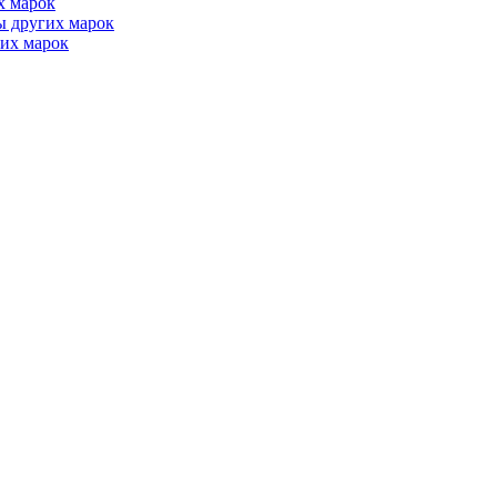
х марок
ы других марок
их марок