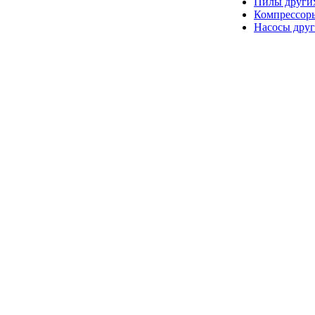
Пилы други
Компрессор
Насосы друг