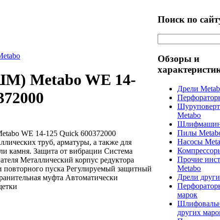
Поиск по сайт
Metabo
Обзоры и
характеристи
ШМ) Metabo WE 14-
Дрели Meta
372000
Перфоратор
Шуруповерт
Metabo
Шлифмашин
Пилы Metab
tabo WE 14-125 Quick 600372000
Насосы Met
ллических труб, арматуры, а также для
Компрессор
ли камня. Защита от вибрации Система
Прочие инс
ателя Металлический корпус редуктора
Metabo
 и повторного пуска Регулируемый защитный
Дрели други
ранительная муфта Автоматически
Перфоратор
щетки
марок
Шлифоваль
других маро