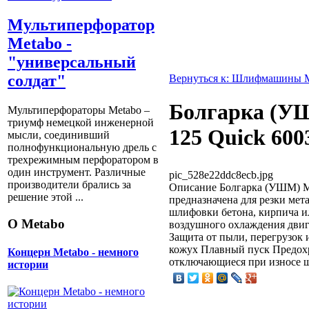
Мультиперфоратор
Metabo -
"универсальный
солдат"
Вернуться к: Шлифмашины 
Болгарка (У
Мультиперфораторы Metabo –
триумф немецкой инженерной
125 Quick 600
мысли, соединивший
полнофункциональную дрель с
трехрежимным перфоратором в
один инструмент. Различные
pic_528e22ddc8ecb.jpg
производители брались за
Описание
Болгарка (УШМ) Me
решение этой ...
предназначена для резки мета
шлифовки бетона, кирпича и
О Metabo
воздушного охлаждения двиг
Защита от пыли, перегрузок
кожух Плавный пуск Предох
Концерн Metabo - немного
отключающиеся при износе 
истории