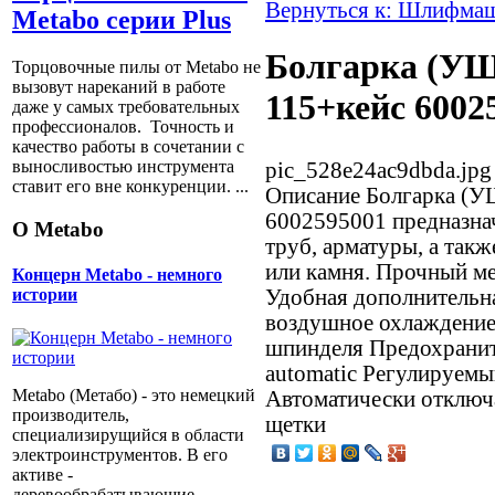
Вернуться к: Шлифма
Metabo серии Plus
Болгарка (УШ
Торцовочные пилы от Metabo не
вызовут нареканий в работе
115+кейс 6002
даже у самых требовательных
профессионалов. Точность и
качество работы в сочетании с
выносливостью инструмента
pic_528e24ac9dbda.jpg
ставит его вне конкуренции. ...
Описание
Болгарка (У
6002595001 предназнач
О Metabo
труб, арматуры, а так
или камня. Прочный ме
Концерн Metabo - немного
Удобная дополнительн
истории
воздушное охлаждение
шпинделя Предохранит
automatic Регулируем
Metabo (Метабо) - это немецкий
Автоматически отключ
производитель,
щетки
специализирущийся в области
электроинструментов. В его
активе -
деревообрабатывающие