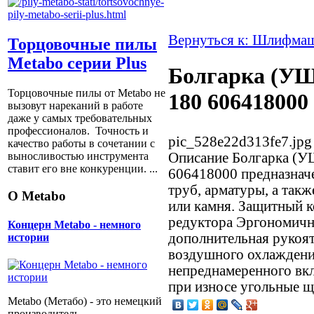
Вернуться к: Шлифма
Торцовочные пилы
Metabo серии Plus
Болгарка (УШ
Торцовочные пилы от Metabo не
180 606418000
вызовут нареканий в работе
даже у самых требовательных
профессионалов. Точность и
pic_528e22d313fe7.jpg
качество работы в сочетании с
Описание
Болгарка (У
выносливостью инструмента
ставит его вне конкуренции. ...
606418000 предназначе
труб, арматуры, а так
О Metabo
или камня. Защитный 
редуктора Эргономичн
Концерн Metabo - немного
дополнительная рукоя
истории
воздушного охлаждени
непреднамеренного в
при износе угольные щ
Metabo (Метабо) - это немецкий
производитель,