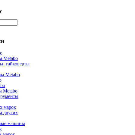
у
ки
bo
ы Metabo
ы, гайковерты
ы Metabo
o
abo
ы Metabo
трументы
х марок
ы других
ные машины
к
х марок