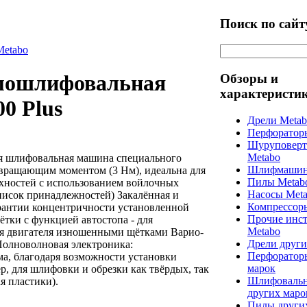
Поиск по сайт
Metabo
ямошлифовальная
Обзоры и
характеристи
0 Plus
Дрели Meta
Перфоратор
Шуруповерт
Metabo
я шлифовальная машина специального
Шлифмашин
 вращающим моментом (3 Нм), идеальна для
Пилы Metab
хностей с использованием войлочных
Насосы Met
писок принадлежностей) Закалённая и
Компрессор
рантии концентричности установленной
Прочие инс
тки с функцией автостопа - для
Metabo
я двигателя изношенными щётками Варио-
Дрели други
Полноволновая электроника:
Перфоратор
а, благодаря возможности установки
марок
р, для шлифовки и обрезки как твёрдых, так
Шлифоваль
я пластики).
других маро
Пилы други