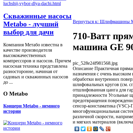
Скважинные насосы
Вернуться к: Шлифмашины 
Metabo - лучший
выбор для дачи
710-Ватт пр
машина GE 90
Компания Метабо известна в
качестве производителя
высококачественных
компрессоров и насосов. Причем
pic_528e24f981568.jpg
насосная техника представлена
Описание
Практичная пряма
разносторонне, начиная от
назначения с очень высоким
садовых и скважинных насосов
обработки внутренних повер
до ...
шлифовальных кругов (см. с
отшлифованная цанга для га
О Metabo
принадлежности Угольные щё
предотвращения повреждени
сенсор-констаматика (VSC)-
Концерн Metabo - немного
многофункциональная систем
истории
различной скорости, наприме
и мягких материалов (включа