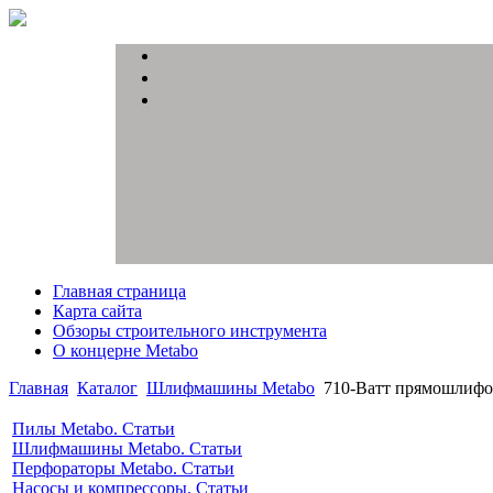
Главная страница
Карта сайта
Обзоры строительного инструмента
О концерне Metabo
Главная
Каталог
Шлифмашины Metabo
710-Ватт прямошлифо
Пилы Metabo. Статьи
Шлифмашины Metabo. Статьи
Перфораторы Metabo. Статьи
Насосы и компрессоры. Статьи