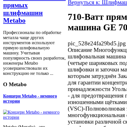
Вернуться к: Шлифма
прямых
шлифмашин
710-Ватт пря
Metabo
машина GE 7
Профессионалы по обработке
металла чаще других
pic_528e24fa29bd5.jpg
инструментов используют
прямую шлифовальную
Описание
Многофункци
машину. Учитывая
шлифовальная машина
популярность своих разработок,
(четыре шариковых под
инженеры Metabo
усовершенствовали их
шлифовки и заточки мат
конструкцию не только ...
которым затруднён Зак
для гарантии концентр
О Metabo
принадлежности Уголь
- для предотвращения 
Концерн Metabo - немного
истории
изношенными щётками 
(VSC)-Полноволновая 
многофункциональная 
установки различной с
Metabo (Метабо) - это