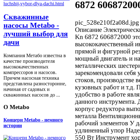
6872 60687200
Скважинные
pic_528e210f2a08d.jpg
насосы Metabo -
Описание
Электрическ
лучший выбор для
Kn 6872 606872000 эт
дачи
высококачественный и
прямой и фигурной рез
Компания Метабо известна в
мощный двигатель и н
качестве производителя
металлических шестер
высококачественных
зарекомендовали себя
компрессоров и насосов.
Причем насосная техника
стоков, производстве 
представлена разносторонне,
кузовных работ и т.д. 
начиная от садовых и
удобство в работе явл
скважинных насосов до ...
данного инструмента. 
О Metabo
корпус редуктора выпо
металла Вентиляционн
Концерн Metabo - немного
рабочий элементов У 
истории
удлиненный упор Наде
550 Вт Инструмент хо