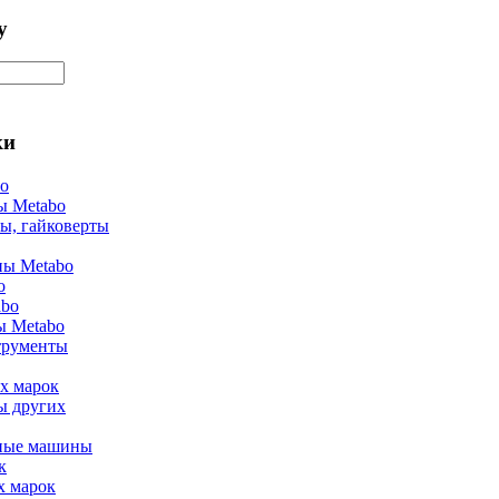
у
ки
bo
ы Metabo
ы, гайковерты
ы Metabo
o
abo
ы Metabo
трументы
х марок
ы других
ные машины
к
х марок