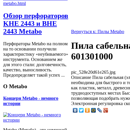
Обзор перфораторов
KHE 2443 и BHE
2443 Metabo
Вернуться к: Пилы Metabo
Пила сабельн
Перфораторы Metabo на полном
на то основании получили
601301000
характеристику «неубиваемого»
инструмента. Основанием же
для этого стали: долговечность,
качество, выносливость.
pic_528e20d61e265.jpg
Предопределяет такой успех ...
Описание
Пила сабельная (э
необходима для быстрого и т
О Metabo
как пластик, металл, древеси
труднодоступных местах Быс
позволяющая подобрать нуж
Концерн Metabo - немного
Электронная регулировка ск
истории
Metabo (Метабо) - это немецкий