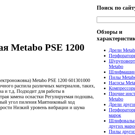
Поиск по сайт
Обзоры и
характеристи
ая Metabo PSE 1200
Дрели Meta
Перфоратор
Шуруповерт
Metabo
Шлифмашин
Пилы Metab
лектроножовка) Metabo PSE 1200 601301000
Насосы Met
очного распила различных материалов, таких,
Компрессор
на и т.д. Подходит для работы в
Прочие инс
трая замена оснастки Регулируемая подошва,
Metabo
ный угол пиления Маятниковый ход
Дрели други
орости Низкий уровень вибрации и шума
Перфоратор
марок
Шлифоваль
других маро
Пилы други