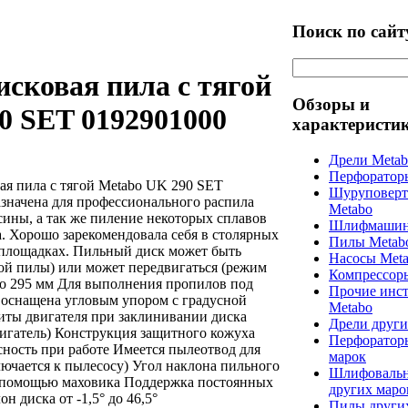
Поиск по сайт
исковая пила с тягой
Обзоры и
0 SET 0192901000
характеристи
Дрели Meta
Перфоратор
ая пила с тягой Metabo UK 290 SET
Шуруповерт
азначена для профессионального распила
Metabo
сины, а так же пиление некоторых сплавов
Шлифмашин
. Хорошо зарекомендовала себя в столярных
Пилы Metab
ойплощадках. Пильный диск может быть
Насосы Met
ой пилы) или может передвигаться (режим
Компрессор
до 295 мм Для выполнения пропилов под
Прочие инс
 оснащена угловым упором с градусной
Metabo
иты двигателя при заклинивании диска
Дрели други
вигатель) Конструкция защитного кожуха
Перфоратор
сность при работе Имеется пылеотвод для
марок
ючается к пылесосу) Угол наклона пильного
Шлифоваль
с помощью маховика Поддержка постоянных
других маро
н диска от -1,5° до 46,5°
Пилы други