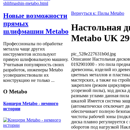
Вернуться к: Пилы Metabo
Новые возможности
прямых
Настольная д
шлифмашин Metabo
Metabo UK 29
Профессионалы по обработке
металла чаще других
pic_528e227631b0d.jpg
инструментов используют
Описание
Настольная дисков
прямую шлифовальную машину.
0192901000 - это пила предн
Учитывая популярность своих
древесины, изделий из древе
разработок, инженеры Metabo
цветных металлов и пластика
усовершенствовали их
мастерских, а также на стр
конструкцию не только ...
закреплен (режим циркулярн
усорезной пилы), ход диска 
О Metabo
разными углами данная пила
шкалой Имеется система защ
Концерн Metabo - немного
(автоматически отключает д
истории
обеспечивает полную безопа
чистоты рабочей зоны (подкл
диска плавно регулируется 
оборотов под нагрузкой Накло