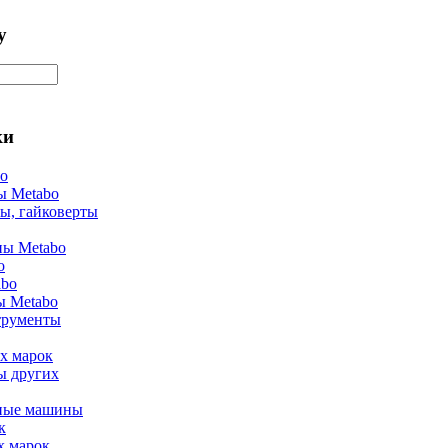
у
ки
bo
ы Metabo
ы, гайковерты
ы Metabo
o
abo
ы Metabo
трументы
х марок
ы других
ные машины
к
х марок