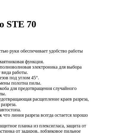
o STE 70
истью руки обеспечивает удобство работы
маятниковая функция.
полноволновая электроника для выбора
 вида работы.
зов под углом 45°.
амены полотна пилы.
скоба для предотвращения случайного
лы.
едотвращающая расщепление краев разреза,
разреза.
автостопа.
к что линия разреза всегда остается хорошо
ащитное планка из плексигласа, защита от
стинка от задиров, лобзиковое пильное