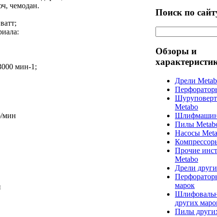
ч, чемодан.
Поиск по сайт
ватт;
иала:
Обзоры и
характеристи
3000 мин-1;
Дрели Meta
Перфоратор
Шуруповерт
Metabo
б/мин
Шлифмашин
Пилы Metab
Насосы Met
Компрессор
Прочие инс
Metabo
Дрели други
Перфоратор
марок
й
Шлифоваль
других маро
Пилы други