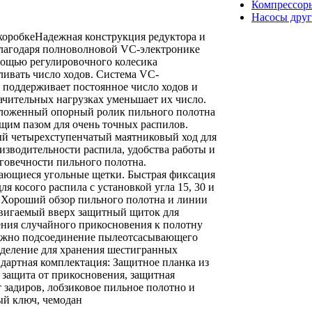
Компрессор
Насосы друг
коробкеНадежная конструкция редуктора и
Благодаря полноволновой VC-электронике
ощью регулировочного колесика
ливать число ходов. Система VC-
 поддерживает постоянное число ходов и
ачительных нагрузках уменьшает их число.
ложенный опорный ролик пильного полотна
щим пазом для очень точных распилов.
й четырехступенчатый маятниковый ход для
изводительности распила, удобства работы и
говечности пильного полотна.
ющиеся угольные щетки. Быстрая фиксация
я косого распила с установкой угла 15, 30 и
. Хороший обзор пильного полотна и линии
вигаемый вверх защитный щиток для
ния случайного прикосновения к полотну
ожно подсоединение пылеотсасывающего
тделение для хранения шестигранных
дартная комплектация: Защитное планка из
, защита от прикосновения, защитная
т задиров, лобзиковое пильное полотно и
й ключ, чемодан