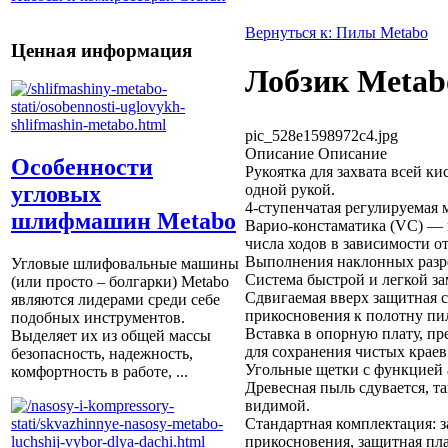
Вернуться к: Пилы Metabo
Ценная информация
Лобзик Metab
pic_528e1598972c4.jpg
Описание
Описание
Особенности
Рукоятка для захвата всей к
одной рукой.
угловых
4-ступенчатая регулируемая 
шлифмашин Metabo
Варио-констаматика (VC) — 
числа ходов в зависимости от
Выполнения наклонных разре
Угловые шлифовальные машины
Система быстрой и легкой з
(или просто – болгарки) Мetabo
Сдвигаемая вверх защитная 
являются лидерами среди себе
прикосновения к полотну пи
подобных инструментов.
Вставка в опорную плату, пр
Выделяет их из общей массы
для сохранения чистых краев 
безопасность, надежность,
Угольные щетки с функцией 
комфортность в работе, ...
Древесная пыль сдувается, та
видимой.
Стандартная комплектация: з
прикосновения, защитная пла