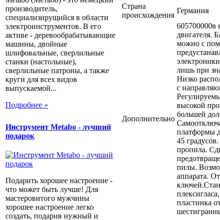
Страна
производитель,
Германия
происхождения
специализирущийся в области
605700000в 
электроинструментов. В его
двигателя. 
активе - деревообрабатывающие
можно с пом
машины, двойные
предустанав
шлифовальные, сверлильные
электроники
станки (настольные),
лишь при зн
сверлильные патроны, а также
Низко распо
круги для всех видов
с направляю
выпускаемой...
Регулируемы
Подробнее »
высокой про
большей дол
Дополнительно
Самоотключа
Инструмент Metabo - лучший
платформы дл
подарок
45 градусов
пропила. Сд
предотвраще
пилы. Возм
аппарата. О
Подарить хорошее настроение -
ключей.Стан
что может быть лучше! Для
плексигласа
мастеровитого мужчины
пластинка о
хорошее настроение легко
шестигранны
создать, подарив нужный и