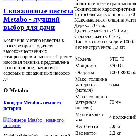
полотно и шестигранный клю
Технические характеристики
Скважинные насосы
Потребляемая мощность: 570 
Metabo - лучший
Максимальная толщина матер
Дерево: 70 мм;
выбор для дачи
Цветные металлы: 20 мм;
Стальная жесть: 6 мм;
Компания Метабо известна в
Число холостых ходов: 1000-
качестве производителя
Вес инструмента: 2,2 кг;
высококачественных
компрессоров и насосов. Причем
Модель
STE 70
насосная техника представлена
Мощность
570 Вт
разносторонне, начиная от
Обороты
1000-3000 о
садовых и скважинных насосов
до ...
Макс. толщина
материала
6 мм
О Metabo
(металл)
Макс. толщина
материала
70 мм
Концерн Metabo - немного
(дерево)
истории
Маятниковый
4 положени
ход
Вес брутто
2.9 кг
Вес нетто
2.2 кг
Metabo (Метабо) - это немецкий