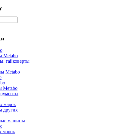
у
ки
bo
ы Metabo
ы, гайковерты
ы Metabo
o
abo
ы Metabo
трументы
х марок
ы других
ные машины
к
х марок