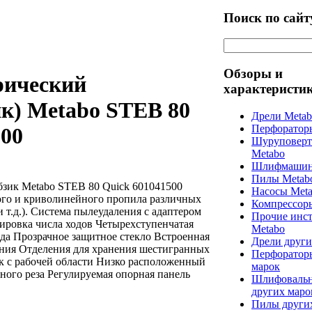
Поиск по сайт
Обзоры и
рический
характеристи
ик) Metabo STEB 80
Дрели Meta
Перфоратор
500
Шуруповерт
Metabo
Шлифмашин
Пилы Metab
зик Metabo STEB 80 Quick 601041500
Насосы Met
ого и криволинейного пропила различных
Компрессор
и т.д.). Система пылеудаления с адаптером
Прочие инс
ировка числа ходов Четырехступенчатая
Metabo
ода Прозрачное защитное стекло Встроенная
Дрели други
ния Отделения для хранения шестигранных
Перфоратор
к с рабочей области Низко расположенный
марок
ного реза Регулируемая опорная панель
Шлифоваль
других маро
Пилы други