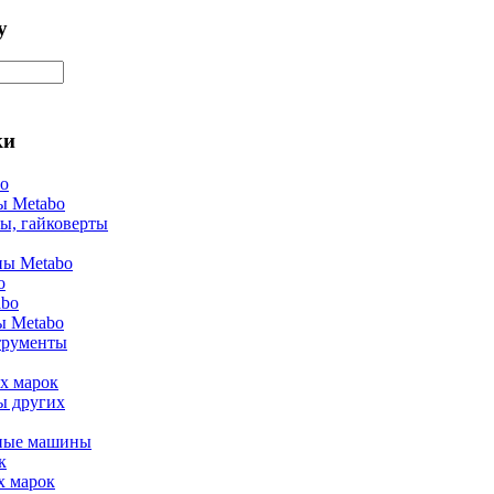
у
ки
bo
ы Metabo
ы, гайковерты
ы Metabo
o
abo
ы Metabo
трументы
х марок
ы других
ные машины
к
х марок