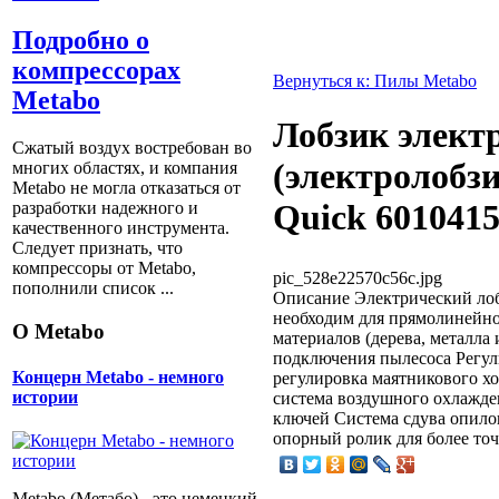
Подробно о
компрессорах
Вернуться к: Пилы Metabo
Metabo
Лобзик элект
Сжатый воздух востребован во
(электролобз
многих областях, и компания
Metabo не могла отказаться от
Quick 601041
разработки надежного и
качественного инструмента.
Следует признать, что
компрессоры от Metabо,
pic_528e22570c56c.jpg
пополнили список ...
Описание
Электрический лоб
необходим для прямолинейн
О Metabo
материалов (дерева, металла 
подключения пылесоса Регул
Концерн Metabo - немного
регулировка маятникового х
истории
система воздушного охлажде
ключей Система сдува опило
опорный ролик для более точ
Metabo (Метабо) - это немецкий