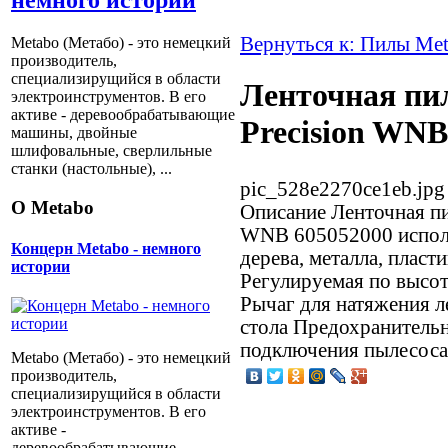
немного истории
Вернуться к: Пилы Me
Metabo (Метабо) - это немецкий
производитель,
специализирущийся в области
Ленточная пи
электроинструментов. В его
активе - деревообрабатывающие
Precision WNB
машины, двойные
шлифовальные, сверлильные
станки (настольные), ...
pic_528e2270ce1eb.jpg
О Metabo
Описание
Ленточная пи
WNB 605052000 исполь
Концерн Metabo - немного
дерева, металла, пласт
истории
Регулируемая по высо
Рычаг для натяжения л
стола Предохранитель
подключения пылесоса
Metabo (Метабо) - это немецкий
производитель,
специализирущийся в области
электроинструментов. В его
активе -
деревообрабатывающие