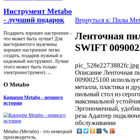
Инструмент Metabo
- лучший подарок
Вернуться к: Пилы Me
Подарить хорошее настроение -
Ленточная пи
что может быть лучше! Для
мастеровитого мужчины
SWIFT 009002
хорошее настроение легко
создать, подарив нужный и
надежный инструмент. Лучше
pic_528e2273882fc.jpg
этого может быть только
Описание
Ленточная п
электроинструмент, ...
0090025100 использует
О Metabo
металла, пластика и д
пильный стол из серог
Концерн Metabo - немного
максимальной устойчи
истории
Эргономичный, удобны
реза Адаптер подключе
обслуживании
Metabo (Метабо) - это немецкий
производитель,