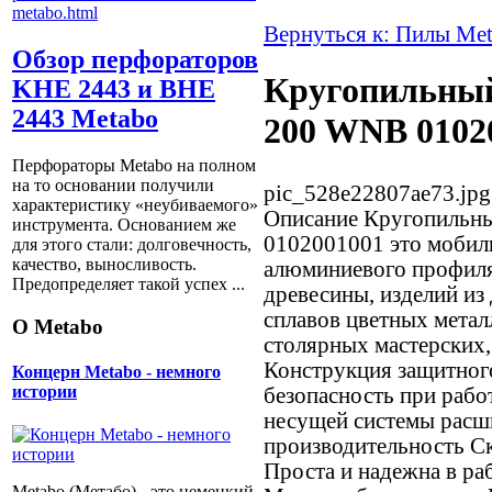
Вернуться к: Пилы Me
Обзор перфораторов
Кругопильный
KHE 2443 и BHE
2443 Metabo
200 WNB 0102
Перфораторы Metabo на полном
на то основании получили
pic_528e22807ae73.jpg
характеристику «неубиваемого»
Описание
Кругопильны
инструмента. Основанием же
0102001001 это мобиль
для этого стали: долговечность,
качество, выносливость.
алюминиевого профиля,
Предопределяет такой успех ...
древесины, изделий из 
сплавов цветных металл
О Metabo
столярных мастерских,
Конструкция защитног
Концерн Metabo - немного
истории
безопасность при рабо
несущей системы расш
производительность С
Проста и надежна в ра
Metabo (Метабо) - это немецкий