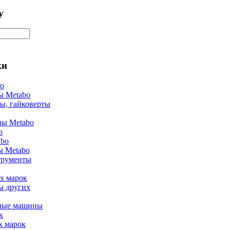
у
ки
bo
ы Metabo
ы, гайковерты
ы Metabo
o
abo
ы Metabo
трументы
х марок
ы других
ные машины
к
х марок