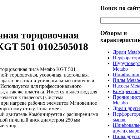
Поиск по сайт
ная торцовочная
Обзоры и
характеристи
KGT 501 0102505018
Дрели Meta
Перфоратор
Шуруповерт
Metabo
торцовочная пила Metabo KGT 501
Шлифмашин
ной: торцовочная, усовочная, настольная,
Пилы Metab
характеристики и универсальный пилочный
Насосы Met
 Используется для профессионального
Компрессор
ы, а так же пластика. Имеется пылеотвод для
Прочие инс
ючается к пылесосу) Система
Metabo
 при нагреве рабочих элементов Мгновенное
Дрели други
воротному столу Пила имеет
Перфоратор
ый двигатель Комбинируется с расширениями
марок
ьшой пильный диск диаметром 250 мм
Шлифоваль
ый упор
других маро
Пилы други