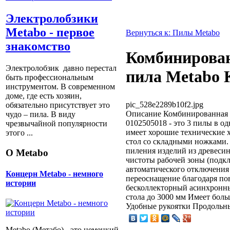
Электролобзики
Metabo - первое
Вернуться к: Пилы Metabo
знакомство
Комбинирован
Электролобзик давно перестал
пила Metabo 
быть профессиональным
инструментом. В современном
доме, где есть хозяин,
pic_528e2289b10f2.jpg
обязательно присутствует это
Описание
Комбинированная 
чудо – пила. В виду
0102505018 - это 3 пилы в од
чрезвычайной популярности
имеет хорошие технические 
этого ...
стол со складными ножками.
пиления изделий из древесин
О Metabo
чистоты рабочей зоны (подкл
автоматического отключения
Концерн Metabo - немного
переоснащение благодаря по
истории
бесколлекторный асинхронн
стола до 3000 мм Имеет бол
Удобные рукоятки Продольн
Metabo (Метабо) - это немецкий