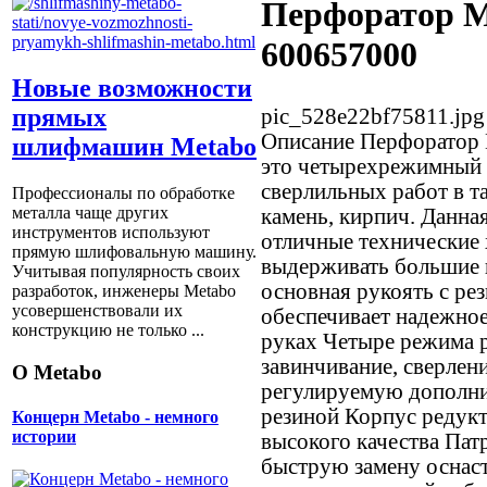
Перфоратор M
600657000
Новые возможности
прямых
pic_528e22bf75811.jpg
Описание
Перфоратор 
шлифмашин Metabo
это четырехрежимный 
сверлильных работ в та
Профессионалы по обработке
металла чаще других
камень, кирпич. Данна
инструментов используют
отличные технические 
прямую шлифовальную машину.
выдерживать большие н
Учитывая популярность своих
основная рукоять с ре
разработок, инженеры Metabo
усовершенствовали их
обеспечивает надежное
конструкцию не только ...
руках Четыре режима р
завинчивание, сверлен
О Metabo
регулируемую дополн
резиной Корпус редук
Концерн Metabo - немного
истории
высокого качества Пат
быструю замену оснас