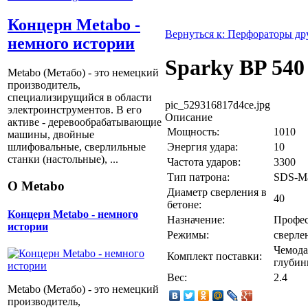
Концерн Metabo -
Вернуться к: Перфораторы др
немного истории
Sparky BP 540
Metabo (Метабо) - это немецкий
производитель,
специализирущийся в области
pic_529316817d4ce.jpg
электроинструментов. В его
Описание
активе - деревообрабатывающие
Мощность:
1010
машины, двойные
Энергия удара:
10
шлифовальные, сверлильные
станки (настольные), ...
Частота ударов:
3300
Тип патрона:
SDS-M
О Metabo
Диаметр сверления в
40
бетоне:
Концерн Metabo - немного
Назначение:
Профес
истории
Режимы:
сверлен
Чемода
Комплект поставки:
глубины
Вес:
2.4
Metabo (Метабо) - это немецкий
производитель,