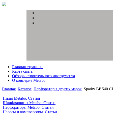
Главная страница
Карта сайта
Обзоры строительного инструмента
О концерне Metabo
Главная
Каталог
Перфораторы других марок
Sparky BP 540 C
Пилы Metabo. Статьи
Шлифмашины Metabo. Статьи
Перфораторы Metabo. Статьи
Насосы и компрессоры. Статьи