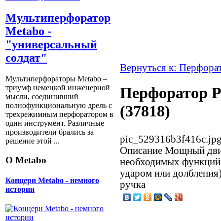
Мультиперфоратор
Metabo -
"универсальный
солдат"
Вернуться к: Перфора
Мультиперфораторы Metabo –
триумф немецкой инженерной
Перфоратор Р
мысли, соединивший
полнофункциональную дрель с
(37818)
трехрежимным перфоратором в
один инструмент. Различные
производители брались за
pic_529316b3f416c.jp
решение этой ...
Описание
Мощный двиг
О Metabo
необходимых функций (
ударом или долбления
Концерн Metabo - немного
ручка
истории