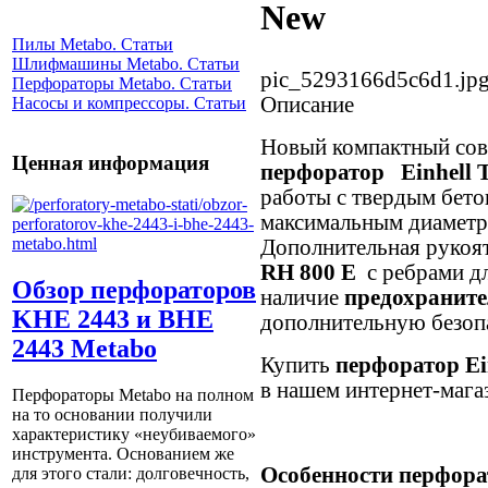
New
Пилы Metabo. Статьи
Шлифмашины Metabo. Статьи
pic_5293166d5c6d1.jp
Перфораторы Metabo. Статьи
Описание
Насосы и компрессоры. Статьи
Новый компактный со
Ценная информация
перфоратор
Einhell
работы с твердым бето
максимальным диаметр
Дополнительная рукоя
RH 800 E
с ребрами дл
Обзор перфораторов
наличие
предохранит
KHE 2443 и BHE
дополнительную безопа
2443 Metabo
Купить
перфоратор Ei
в нашем интернет-мага
Перфораторы Metabo на полном
на то основании получили
характеристику «неубиваемого»
инструмента. Основанием же
Особенности перфора
для этого стали: долговечность,