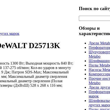
Поиск по сайт
Обзоры и
характеристи
ругих марок
Дрели Meta
DeWALT D25713K
Перфоратор
Шуруповерт
Metabo
Шлифмашин
ость 1300 Вт; Выходная мощность 840 Вт;
Пилы Metab
й 137-275 об/мин; Кол-во ударов в минуту
Насосы Met
ра 9 Дж; Патрон SDS-Max; Максимальный
Компрессор
48 мм; Максимальный диаметр сверления
Прочие инс
симальный диаметр сверления (Полая
Metabo
 Размеры (ДхВхШ) 528 х 268 х 116 мм;
Дрели други
Перфоратор
марок
Шлифоваль
других маро
Пилы други