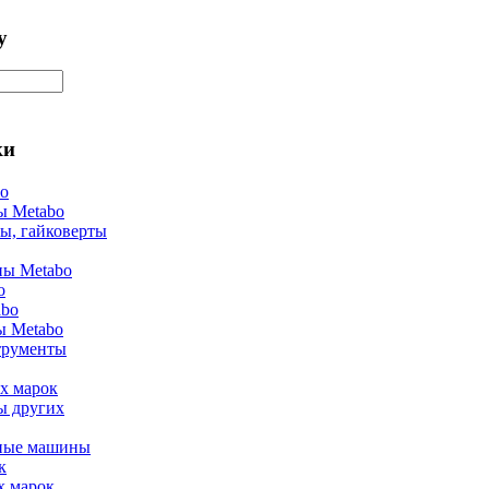
у
ки
bo
ы Metabo
ы, гайковерты
ы Metabo
o
abo
ы Metabo
трументы
х марок
ы других
ные машины
к
х марок