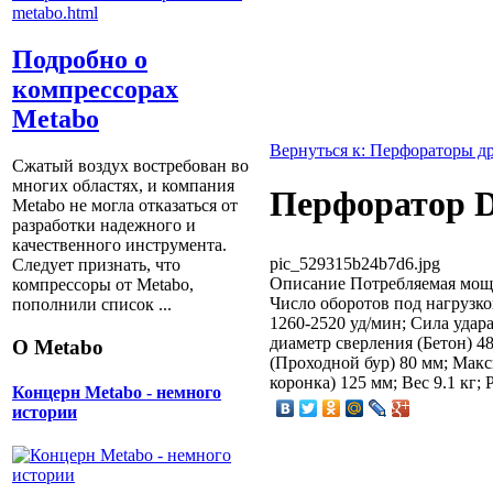
Подробно о
компрессорах
Metabo
Вернуться к: Перфораторы д
Сжатый воздух востребован во
многих областях, и компания
Перфоратор 
Metabo не могла отказаться от
разработки надежного и
качественного инструмента.
pic_529315b24b7d6.jpg
Следует признать, что
Описание
Потребляемая мощн
компрессоры от Metabо,
Число оборотов под нагрузко
пополнили список ...
1260-2520 уд/мин; Сила уда
диаметр сверления (Бетон) 
О Metabo
(Проходной бур) 80 мм; Мак
коронка) 125 мм; Вес 9.1 кг;
Концерн Metabo - немного
истории