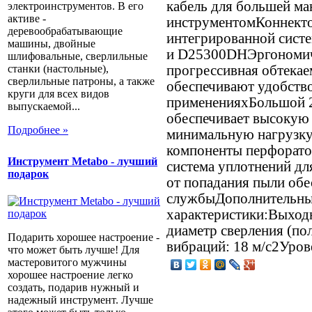
кабель для большей ма
электроинструментов. В его
активе -
инструментомКоннекто
деревообрабатывающие
интегрированной сист
машины, двойные
и D25300DHЭргономич
шлифовальные, сверлильные
прогрессивная обтекае
станки (настольные),
сверлильные патроны, а также
обеспечивают удобств
круги для всех видов
примененияхБольшой 
выпускаемой...
обеспечивает высокую 
Подробнее »
минимальную нагрузку
компоненты перфорато
Инструмент Metabo - лучший
система уплотнений дл
подарок
от попадания пыли обе
службыДополнительны
характеристики:Выход
диаметр сверления (по
Подарить хорошее настроение -
вибраций: 18 м/с2Уров
что может быть лучше! Для
мастеровитого мужчины
хорошее настроение легко
создать, подарив нужный и
надежный инструмент. Лучше