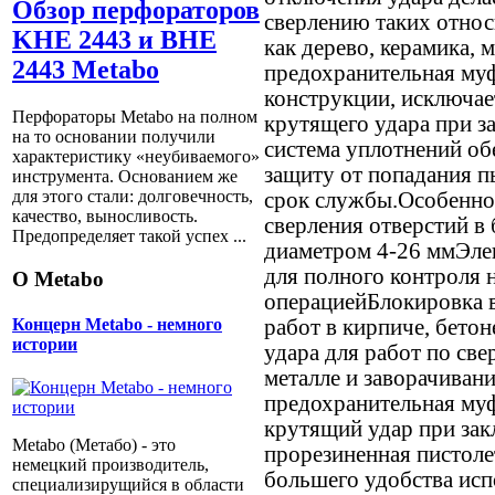
Обзор перфораторов
сверлению таких относ
KHE 2443 и BHE
как дерево, керамика, 
2443 Metabo
предохранительная муф
конструкции, исключае
Перфораторы Metabo на полном
крутящего удара при з
на то основании получили
система уплотнений о
характеристику «неубиваемого»
защиту от попадания п
инструмента. Основанием же
для этого стали: долговечность,
срок службы.Особенно
качество, выносливость.
сверления отверстий в 
Предопределяет такой успех ...
диаметром 4-26 ммЭле
для полного контроля 
О Metabo
операциейБлокировка 
работ в кирпиче, бето
Концерн Metabo - немного
истории
удара для работ по све
металле и заворачиван
предохранительная му
крутящий удар при за
Metabo (Метабо) - это
прорезиненная пистоле
немецкий производитель,
большего удобства исп
специализирущийся в области