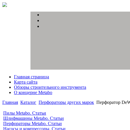
Главная страница
Карта сайта
Обзоры строительного инструмента
О концерне Metabo
Главная
Каталог
Перфораторы других марок
Перфоратор DeW
Пилы Metabo. Статьи
Шлифмашины Metabo. Статьи
Перфораторы Metabo. Статьи
Насосы и компрессоры. Статьи