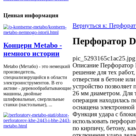
Ценная информация
Вернуться к: Перфора
Перфоратор D
Концерн Metabo -
немного истории
pic_5293165c1ac25.jpg
Описание
Перфоратор 
Metabo (Метабо) - это немецкий
решение для тех работ
производитель,
специализирущийся в области
отверстия в бетоне или
электроинструментов. В его
устройство позволяет п
активе - деревообрабатывающие
26 мм диаметром. Для 
машины, двойные
шлифовальные, сверлильные
операция находилась п
станки (настольные), ...
оснащена электронной 
Функция удара с блоки
использовать перфорат
по кирпичу, бетону, ка
отключения удара дел