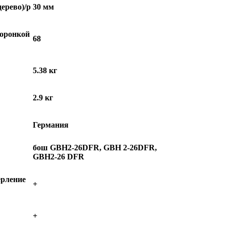
ерево)/p
30 мм
коронкой
68
5.38 кг
2.9 кг
Германия
бош GBH2-26DFR, GBH 2-26DFR,
GBH2-26 DFR
ерление
+
+