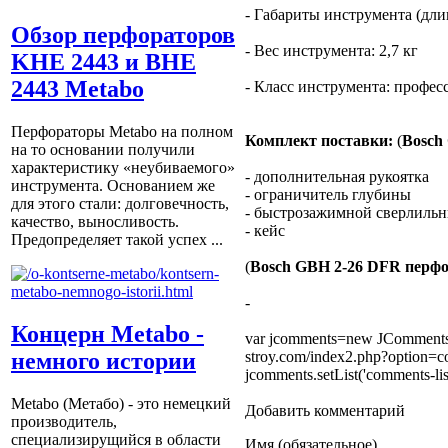
- Габариты инструмента (дли
Обзор перфораторов
- Вес инструмента: 2,7 кг
KHE 2443 и BHE
2443 Metabo
- Класс инструмента: профе
Перфораторы Metabo на полном
Комплект поставки:
(
Bosch
на то основании получили
характеристику «неубиваемого»
- дополнительная рукоятка
инструмента. Основанием же
- ограничитель глубины
для этого стали: долговечность,
- быстрозажимной сверлиль
качество, выносливость.
- кейс
Предопределяет такой успех ...
(
Bosch GBH 2-26 DFR перф
-
Концерн Metabo -
var jcomments=new JComments(3
stroy.com/index2.php?option
немного истории
jcomments.setList('comments-list
Metabo (Метабо) - это немецкий
Добавить комментарий
производитель,
специализирущийся в области
Имя (обязательное)