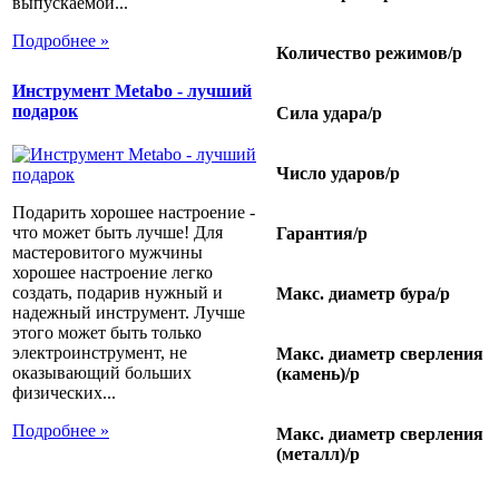
выпускаемой...
Подробнее »
Количество режимов/p
Инструмент Metabo - лучший
подарок
Сила удара/p
Число ударов/p
Подарить хорошее настроение -
что может быть лучше! Для
Гарантия/p
мастеровитого мужчины
хорошее настроение легко
создать, подарив нужный и
Макс. диаметр бура/p
надежный инструмент. Лучше
этого может быть только
электроинструмент, не
Макс. диаметр сверления
оказывающий больших
(камень)/p
физических...
Подробнее »
Макс. диаметр сверления
(металл)/p