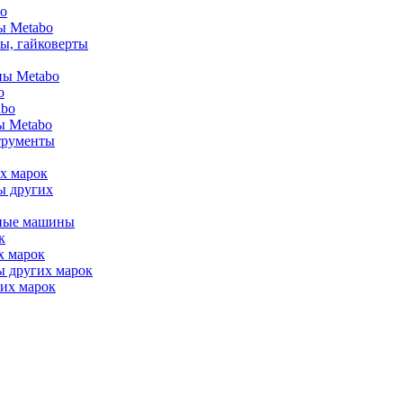
bo
ы Metabo
ы, гайковерты
ы Metabo
o
abo
ы Metabo
трументы
х марок
ы других
ные машины
к
х марок
ы других марок
их марок