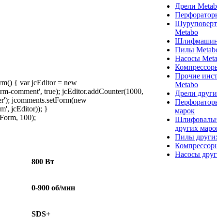
Дрели Meta
Перфоратор
Шуруповерт
Metabo
Шлифмашин
Пилы Metab
Насосы Met
Компрессор
Прочие инс
rm() { var jcEditor = new
Metabo
m-comment', true); jcEditor.addCounter(1000,
Дрели други
ter'); jcomments.setForm(new
Перфоратор
, jcEditor)); }
марок
Form, 100);
Шлифоваль
других маро
Пилы други
Компрессор
Насосы друг
800 Вт
0-900 об/мин
SDS+