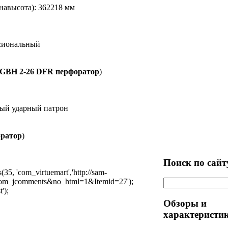
навысота): 362218 мм
ссиональный
 GBH 2-26 DFR перфоратор
)
ный ударный патрон
оратор
)
Поиск по сайт
5, 'com_virtuemart','http://sam-
=com_jcomments&no_html=1&Itemid=27');
');
Обзоры и
характеристи