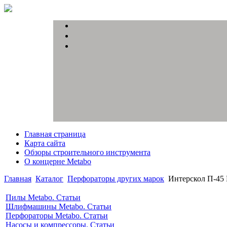
Главная страница
Карта сайта
Обзоры строительного инструмента
О концерне Metabo
Главная
Каталог
Перфораторы других марок
Интерскол П-45
Пилы Metabo. Статьи
Шлифмашины Metabo. Статьи
Перфораторы Metabo. Статьи
Насосы и компрессоры. Статьи