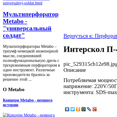
Мультиперфоратор
Metabo -
"универсальный
солдат"
Вернуться к: Перфора
Мультиперфораторы Metabo –
Интерскол П-
триумф немецкой инженерной
мысли, соединивший
полнофункциональную дрель с
pic_529315cb12e98.jp
трехрежимным перфоратором в
Описание
один инструмент. Различные
производители брались за
решение этой ...
Потребляемая мощнос
напряжение: 220V/50Г
О Metabo
инструмента: SDS-ma
Концерн Metabo - немного
истории